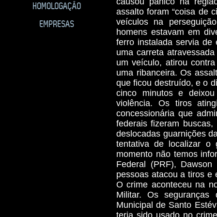
causou pânico na regiã
HOMOLOGAÇÃO
assalto foram “coisa de 
veículos na perseguiçã
EMPRESAS
homens estavam em dive
ferro instalada servia d
uma carreta atravessada
um veículo, atirou contr
uma ribanceira. Os assalt
que ficou destruído, e o 
cinco minutos e deixo
violência. Os tiros at
concessionária que admini
federais fizeram buscas
deslocadas guarnições da
tentativa de localizar o
momento não temos inform
Federal (PRF), Dawson
pessoas atacou a tiros e
O crime aconteceu na noi
Militar. Os seguranças 
Municipal de Santo Esté
teria sido usado no crim