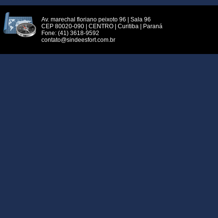
Av. marechal floriano peixoto 96 | Sala 96
CEP 80020-090 | CENTRO | Curitiba | Paraná
Fone: (41) 3618-9592
contato@sindeesfort.com.br